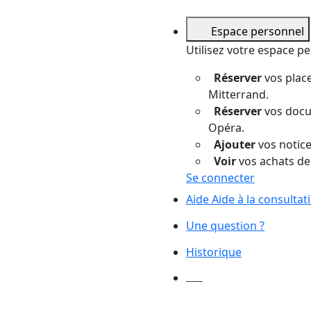
Espace personnel
Utilisez votre espace p
Réserver
vos place
Mitterrand.
Réserver
vos docum
Opéra.
Ajouter
vos notices
Voir
vos achats de
Se connecter
Aide
Aide à la consulta
Une question ?
Historique
Mes
demandes
de