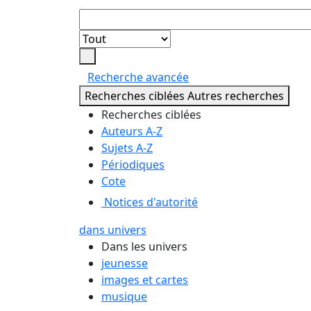
Lancer
la
Recherche avancée
recherche
Recherches ciblées
Autres recherches
Recherches ciblées
Auteurs A-Z
Sujets A-Z
Périodiques
Cote
Notices d'autorité
dans univers
Dans les univers
jeunesse
images et cartes
musique