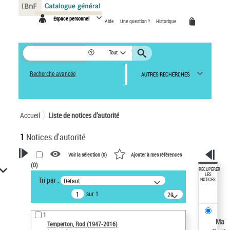
Panneau de gestion des cookies
Espace personnel
Aide
Une question ?
Historique
Tout
Recherche avancée
AUTRES RECHERCHES
Accueil
Liste de notices d’autorité
1
Notices d'autorité
Voir la sélection (
0
)
Ajouter à mes références
(
0
)
VOTRE RECHERCHE
RÉCUPÉRER
LES
Tri par :
Défaut
NOTICES
Recherche avancée dans les
sur 1
notices d’autorité
20
résultats/page
Œuvres liées à l'auteur :
1
Temperton, Rod (1947-2016)
Ma
Temperton, Rod (1947-2016)