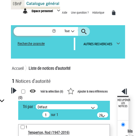
Panneau de gestion des cookies
Espace personnel
Aide
Une question ?
Historique
Tout
Recherche avancée
AUTRES RECHERCHES
Accueil
Liste de notices d’autorité
1
Notices d'autorité
Voir la sélection (
0
)
Ajouter à mes références
(
0
)
VOTRE RECHERCHE
RÉCUPÉRER
LES
Tri par :
Défaut
NOTICES
Recherche avancée dans les
sur 1
notices d’autorité
20
résultats/page
Œuvres liées à l'auteur :
1
Temperton, Rod (1947-2016)
Ma
Temperton, Rod (1947-2016)