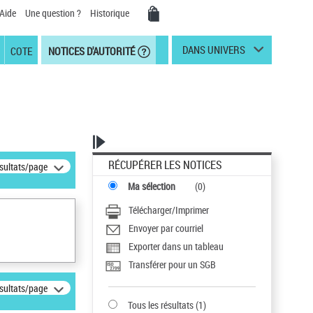
Aide
Une question ?
Historique
DANS UNIVERS
COTE
NOTICES D'AUTORITÉ
RÉCUPÉRER LES NOTICES
ésultats/page
Ma sélection
(
0
)
Télécharger/Imprimer
Envoyer par courriel
Exporter dans un tableau
Transférer pour un SGB
ésultats/page
Tous les résultats
(
1
)