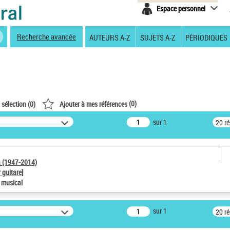
Espace personnel
Recherche avancée
AUTEURS A-Z
SUJETS A-Z
PÉRIODIQUES
(
0
)
 sélection (
0
)
Ajouter à mes références
sur 1
20 r
a (1947-2014)
 guitare]
e musical
sur 1
20 r