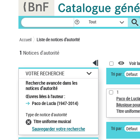
Panneau de gestion des cookies
Tout
Accueil
Liste de notices d’autorité
1
Notices d'autorité
Voir la
VOTRE RECHERCHE
Tri par :
Défaut
Recherche avancée dans les
notices d’autorité
1
Œuvres liées à l'auteur :
Paco de Lucí
Paco de Lucía (1947-2014)
[Musique pour
Titre uniform
Type de notice d'autorité
Titre uniforme musical
Tri par :
Défaut
Sauvegarder votre recherche