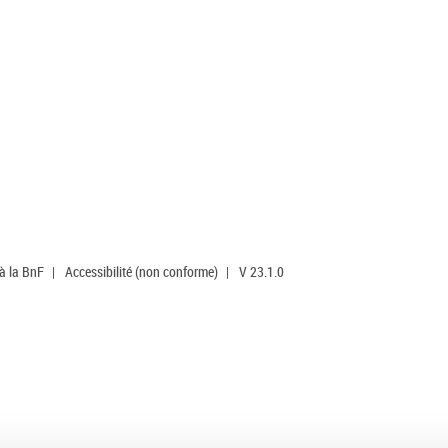
 à la BnF
|
Accessibilité (non conforme)
|
V 23.1.0