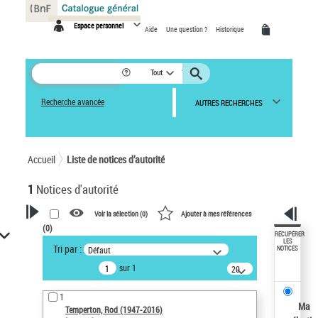
Panneau de gestion des cookies
Espace personnel
Aide
Une question ?
Historique
Tout
Recherche avancée
AUTRES RECHERCHES
Accueil
Liste de notices d’autorité
1
Notices d'autorité
Voir la sélection (
0
)
Ajouter à mes références
(
0
)
VOTRE RECHERCHE
RÉCUPÉRER
LES
Tri par :
Défaut
NOTICES
Recherche avancée dans les
sur 1
notices d’autorité
20
résultats/page
Œuvres liées à l'auteur :
1
Temperton, Rod (1947-2016)
Ma
Temperton, Rod (1947-2016)