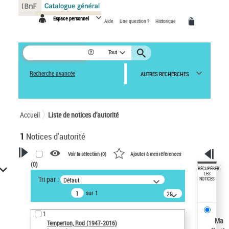
Panneau de gestion des cookies
Espace personnel
Aide
Une question ?
Historique
Tout
Recherche avancée
AUTRES RECHERCHES
Accueil
Liste de notices d’autorité
1
Notices d'autorité
Voir la sélection (
0
)
Ajouter à mes références
(
0
)
VOTRE RECHERCHE
RÉCUPÉRER
LES
Tri par :
Défaut
NOTICES
Recherche avancée dans les
sur 1
notices d’autorité
20
résultats/page
Œuvres liées à l'auteur :
1
Temperton, Rod (1947-2016)
Ma
Temperton, Rod (1947-2016)