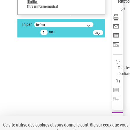
sélectio
[Thriller]
Pays
Titre uniforme musical
(
0
)
ne s'applique pas
Type de notice d'autorité
Tri par :
Défaut
Œuvre
sur 1
20
résultats/page
Statut de la notice d’autorité
Notice élémentaire
Sauvegarder votre recherche
AFFINER
Tous le
Type de notice d'autorité
résultat
(
1
)
Œuvre
(1)
Titre uniforme musical
(1)
Statut de la notice d’autorité
Pays
Auteur d’œuvre
Ce site utilise des cookies et vous donne le contrôle sur ceux que vous