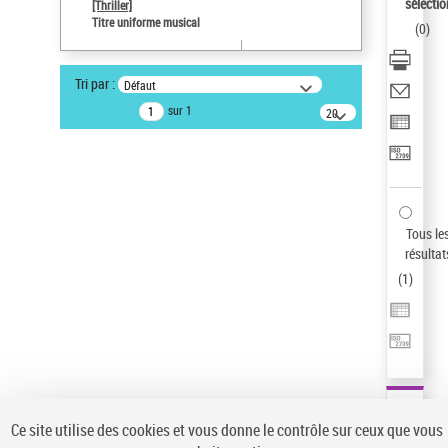
sélectio
[Thriller]
Type de notice d'autorité
Titre uniforme musical
(
0
)
Œuvre
Sauvegarder votre recherche
Tri par :
Défaut
AFFINER
sur 1
20
résultats/page
Type de notice d'autorité
Œuvre
(1)
Titre uniforme musical
(1)
Statut de la notice d’autorité
Tous le
résultat
Pays
(
1
)
Auteur d’œuvre
Ce site utilise des cookies et vous donne le contrôle sur ceux que vous