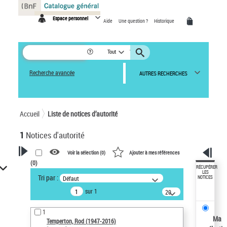
Panneau de gestion des cookies
Espace personnel
Aide
Une question ?
Historique
Tout
Recherche avancée
AUTRES RECHERCHES
Accueil
Liste de notices d’autorité
1
Notices d'autorité
Voir la sélection (
0
)
Ajouter à mes références
(
0
)
VOTRE RECHERCHE
RÉCUPÉRER
LES
Tri par :
Défaut
NOTICES
Recherche avancée dans les
sur 1
notices d’autorité
20
résultats/page
Œuvres liées à l'auteur :
1
Temperton, Rod (1947-2016)
Ma
Temperton, Rod (1947-2016)