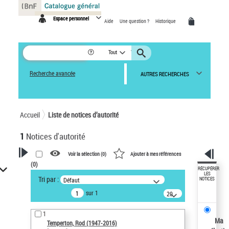
Panneau de gestion des cookies
Espace personnel
Aide
Une question ?
Historique
Tout
Recherche avancée
AUTRES RECHERCHES
Accueil
Liste de notices d’autorité
1
Notices d'autorité
Voir la sélection (
0
)
Ajouter à mes références
(
0
)
VOTRE RECHERCHE
RÉCUPÉRER
LES
Tri par :
Défaut
NOTICES
Recherche avancée dans les
sur 1
notices d’autorité
20
résultats/page
Œuvres liées à l'auteur :
1
Temperton, Rod (1947-2016)
Ma
Temperton, Rod (1947-2016)