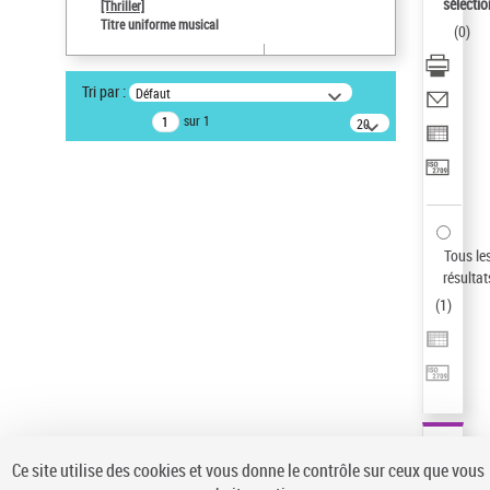
sélectio
[Thriller]
Auteur d’œuvre
Titre uniforme musical
(
0
)
Temperton, Rod (1947-2016)
Statut de la notice d’autorité
Tri par :
Défaut
Notice élémentaire
sur 1
20
résultats/page
Type de notice d'autorité
Œuvre
Sauvegarder votre recherche
AFFINER
Tous le
Type de notice d'autorité
résultat
(
1
)
Œuvre
(1)
Titre uniforme musical
(1)
Statut de la notice d’autorité
Pays
Auteur d’œuvre
Ce site utilise des cookies et vous donne le contrôle sur ceux que vous