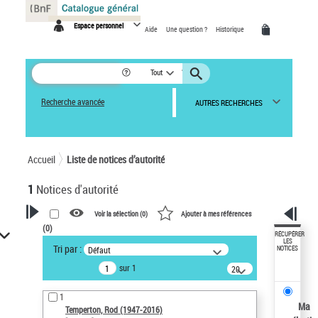
Panneau de gestion des cookies
Espace personnel
Aide
Une question ?
Historique
Tout
Recherche avancée
AUTRES RECHERCHES
Accueil
Liste de notices d’autorité
1
Notices d'autorité
Voir la sélection (
0
)
Ajouter à mes références
(
0
)
VOTRE RECHERCHE
RÉCUPÉRER
LES
Tri par :
Défaut
NOTICES
Recherche avancée dans les
sur 1
notices d’autorité
20
résultats/page
Œuvres liées à l'auteur :
1
Temperton, Rod (1947-2016)
Ma
Temperton, Rod (1947-2016)