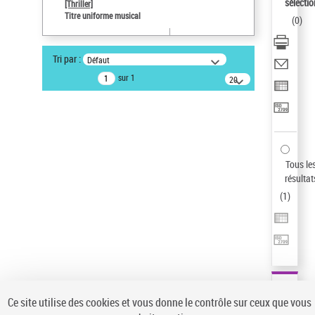
Sauvegarder votre recherche
sélectio
[Thriller]
Titre uniforme musical
(
0
)
AFFINER
Type de notice d'autorité
Tri par :
Défaut
Œuvre
(1)
sur 1
20
résultats/page
Titre uniforme musical
(1)
Statut de la notice d’autorité
Pays
Auteur d’œuvre
Tous le
résultat
(
1
)
Ce site utilise des cookies et vous donne le contrôle sur ceux que vous