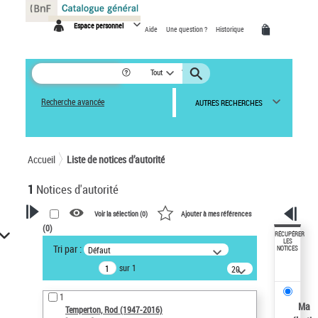
Panneau de gestion des cookies
Espace personnel
Aide
Une question ?
Historique
Tout
Recherche avancée
AUTRES RECHERCHES
Accueil
Liste de notices d’autorité
1
Notices d'autorité
Voir la sélection (
0
)
Ajouter à mes références
(
0
)
VOTRE RECHERCHE
RÉCUPÉRER
LES
Tri par :
Défaut
NOTICES
Recherche avancée dans les
sur 1
notices d’autorité
20
résultats/page
Œuvres liées à l'auteur :
1
Temperton, Rod (1947-2016)
Ma
Temperton, Rod (1947-2016)