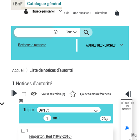
Panneau de gestion des cookies
Espace personnel
Aide
Une question ?
Historique
Tout
Recherche avancée
AUTRES RECHERCHES
Accueil
Liste de notices d’autorité
1
Notices d'autorité
Voir la sélection (
0
)
Ajouter à mes références
(
0
)
VOTRE RECHERCHE
RÉCUPÉRER
LES
Tri par :
Défaut
NOTICES
Recherche avancée dans les
sur 1
notices d’autorité
20
résultats/page
Œuvres liées à l'auteur :
1
Temperton, Rod (1947-2016)
Ma
Temperton, Rod (1947-2016)