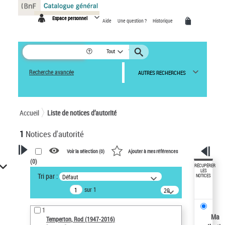
Panneau de gestion des cookies
Espace personnel
Aide
Une question ?
Historique
Tout
Recherche avancée
AUTRES RECHERCHES
Accueil
Liste de notices d’autorité
1
Notices d'autorité
Voir la sélection (
0
)
Ajouter à mes références
(
0
)
VOTRE RECHERCHE
RÉCUPÉRER
LES
Tri par :
Défaut
NOTICES
Recherche avancée dans les
sur 1
notices d’autorité
20
résultats/page
Œuvres liées à l'auteur :
1
Temperton, Rod (1947-2016)
Ma
Temperton, Rod (1947-2016)