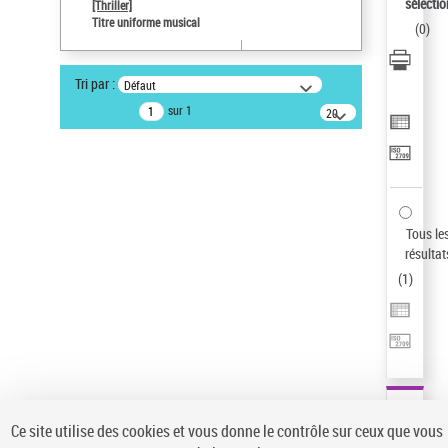
sélectio
[Thriller]
Pays
Titre uniforme musical
(
0
)
ne s'applique pas
Auteur d’œuvre
Tri par :
Défaut
Temperton, Rod (1947-2016)
sur 1
20
résultats/page
Type de notice d'autorité
Titre uniforme musical
Statut de la notice d’autorité
Notice élémentaire
Sauvegarder votre recherche
Tous le
résultat
AFFINER
(
1
)
Type de notice d'autorité
Œuvre
(1)
Titre uniforme musical
(1)
Statut de la notice d’autorité
Ce site utilise des cookies et vous donne le contrôle sur ceux que vous
Pays