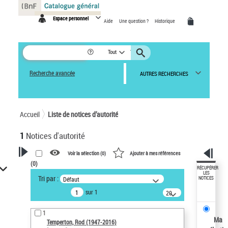
Panneau de gestion des cookies
Espace personnel
Aide
Une question ?
Historique
Tout
Recherche avancée
AUTRES RECHERCHES
Accueil
Liste de notices d’autorité
1
Notices d'autorité
Voir la sélection (
0
)
Ajouter à mes références
(
0
)
VOTRE RECHERCHE
RÉCUPÉRER
LES
Tri par :
Défaut
NOTICES
Recherche avancée dans les
sur 1
notices d’autorité
20
résultats/page
Œuvres liées à l'auteur :
1
Temperton, Rod (1947-2016)
Ma
Temperton, Rod (1947-2016)