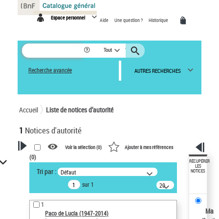
Panneau de gestion des cookies
Espace personnel
Aide
Une question ?
Historique
Tout
Recherche avancée
AUTRES RECHERCHES
Accueil
Liste de notices d’autorité
1
Notices d'autorité
Voir la sélection (
0
)
Ajouter à mes références
(
0
)
VOTRE RECHERCHE
RÉCUPÉRER
LES
Tri par :
Défaut
NOTICES
Recherche avancée dans les
sur 1
notices d’autorité
20
résultats/page
Œuvres liées à l'auteur :
1
Paco de Lucía (1947-2014)
Ma
Paco de Lucía (1947-2014)