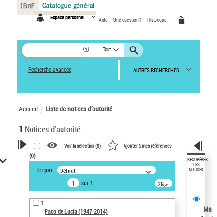
Panneau de gestion des cookies
Espace personnel
Aide
Une question ?
Historique
Tout
Recherche avancée
AUTRES RECHERCHES
Accueil
Liste de notices d’autorité
1
Notices d'autorité
Voir la sélection (
0
)
Ajouter à mes références
(
0
)
VOTRE RECHERCHE
RÉCUPÉRER
LES
Tri par :
Défaut
NOTICES
Recherche avancée dans les
sur 1
notices d’autorité
20
résultats/page
Œuvres liées à l'auteur :
1
Paco de Lucía (1947-2014)
Ma
Paco de Lucía (1947-2014)