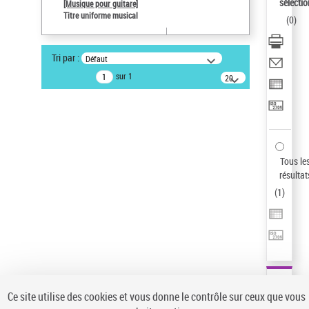
sélectio
[Musique pour guitare]
Type de notice d'autorité
Titre uniforme musical
(
0
)
Titre uniforme musical
Pays
Tri par :
Défaut
ne s'applique pas
sur 1
20
Sauvegarder votre recherche
résultats/page
AFFINER
Type de notice d'autorité
Œuvre
(1)
Tous le
Titre uniforme musical
(1)
résultat
(
1
)
Statut de la notice d’autorité
Pays
Auteur d’œuvre
Ce site utilise des cookies et vous donne le contrôle sur ceux que vous