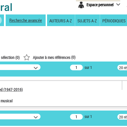
Espace personnel
Recherche avancée
AUTEURS A-Z
SUJETS A-Z
PÉRIODIQUES
(
0
)
 sélection (
0
)
Ajouter à mes références
sur 1
20 r
od (1947-2016)
e musical
sur 1
20 r