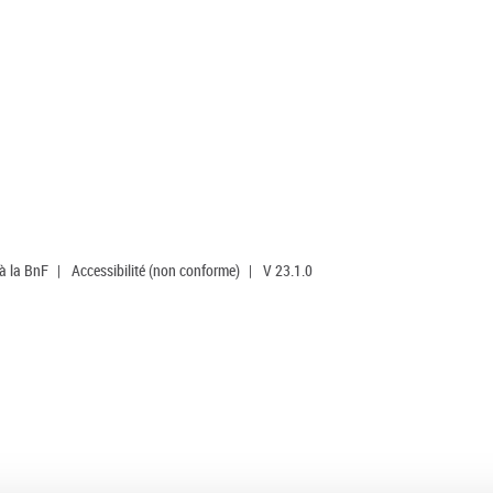
 à la BnF
|
Accessibilité (non conforme)
|
V 23.1.0