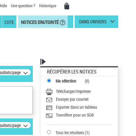
Aide
Une question ?
Historique
DANS UNIVERS
COTE
NOTICES D'AUTORITÉ
RÉCUPÉRER LES NOTICES
ésultats/page
Ma sélection
(
0
)
Télécharger/Imprimer
Envoyer par courriel
Exporter dans un tableau
Transférer pour un SGB
ésultats/page
Tous les résultats
(
1
)