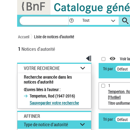
Panneau de gestion des cookies
Tout
Accueil
Liste de notices d’autorité
1
Notices d'autorité
Voir la
VOTRE RECHERCHE
Tri par :
Défaut
Recherche avancée dans les
notices d’autorité
1
Œuvres liées à l'auteur :
Temperton, R
Temperton, Rod (1947-2016)
[Thriller]
Sauvegarder votre recherche
Titre uniform
AFFINER
Tri par :
Défaut
Type de notice d'autorité