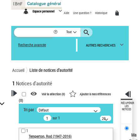
Panneau de gestion des cookies
Espace personnel
Aide
Une question ?
Historique
Tout
Recherche avancée
AUTRES RECHERCHES
Accueil
Liste de notices d’autorité
1
Notices d'autorité
Voir la sélection (
0
)
Ajouter à mes références
(
0
)
VOTRE RECHERCHE
RÉCUPÉRER
LES
Tri par :
Défaut
NOTICES
Recherche avancée dans les
sur 1
notices d’autorité
20
résultats/page
Œuvres liées à l'auteur :
1
Temperton, Rod (1947-2016)
Ma
Temperton, Rod (1947-2016)