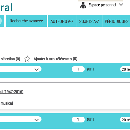
Espace personnel
Recherche avancée
AUTEURS A-Z
SUJETS A-Z
PÉRIODIQUES
(
0
)
 sélection (
0
)
Ajouter à mes références
sur 1
20 r
od (1947-2016)
e musical
sur 1
20 r