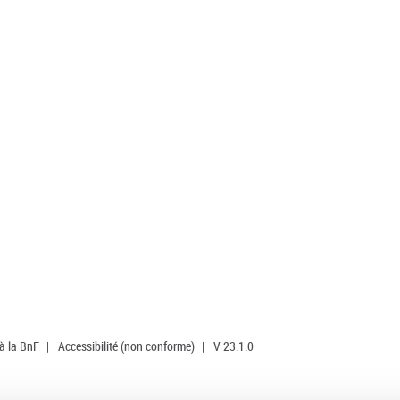
 à la BnF
|
Accessibilité (non conforme)
|
V 23.1.0