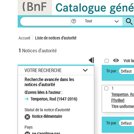
Panneau de gestion des cookies
Tout
Accueil
Liste de notices d’autorité
1
Notices d'autorité
Voir la
VOTRE RECHERCHE
Tri par :
Défaut
Recherche avancée dans les
notices d’autorité
1
Œuvres liées à l'auteur :
Temperton, R
Temperton, Rod (1947-2016)
[Thriller]
Titre uniform
Statut de la notice d’autorité
Notice élémentaire
Tri par :
Défaut
Pays
ne s'applique pas