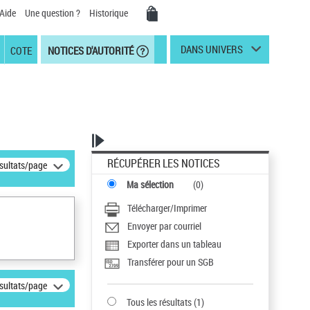
Aide
Une question ?
Historique
DANS UNIVERS
COTE
NOTICES D'AUTORITÉ
RÉCUPÉRER LES NOTICES
ésultats/page
Ma sélection
(
0
)
Télécharger/Imprimer
Envoyer par courriel
Exporter dans un tableau
Transférer pour un SGB
ésultats/page
Tous les résultats
(
1
)