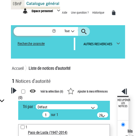
Panneau de gestion des cookies
Espace personnel
Aide
Une question ?
Historique
Tout
Recherche avancée
AUTRES RECHERCHES
Accueil
Liste de notices d’autorité
1
Notices d'autorité
Voir la sélection (
0
)
Ajouter à mes références
(
0
)
VOTRE RECHERCHE
RÉCUPÉRER
LES
Tri par :
Défaut
NOTICES
Recherche avancée dans les
sur 1
notices d’autorité
20
résultats/page
Œuvres liées à l'auteur :
1
Paco de Lucía (1947-2014)
Ma
Paco de Lucía (1947-2014)