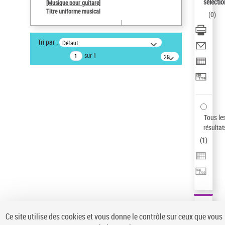
sélectio
[Musique pour guitare]
Auteur d’œuvre
Titre uniforme musical
(
0
)
Paco de Lucía (1947-2014)
Statut de la notice d’autorité
Tri par :
Défaut
Notice élémentaire
sur 1
20
résultats/page
Pays
ne s'applique pas
Type de notice d'autorité
Œuvre
Sauvegarder votre recherche
Tous le
résultat
AFFINER
(
1
)
Type de notice d'autorité
Œuvre
(1)
Titre uniforme musical
(1)
Statut de la notice d’autorité
Ce site utilise des cookies et vous donne le contrôle sur ceux que vous
Pays