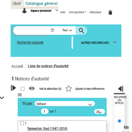
Panneau de gestion des cookies
Espace personnel
Aide
Une question ?
Historique
Tout
Recherche avancée
AUTRES RECHERCHES
Accueil
Liste de notices d’autorité
1
Notices d'autorité
Voir la sélection (
0
)
Ajouter à mes références
(
0
)
VOTRE RECHERCHE
RÉCUPÉRER
LES
Tri par :
Défaut
NOTICES
Recherche avancée dans les
sur 1
notices d’autorité
20
résultats/page
Œuvres liées à l'auteur :
1
Temperton, Rod (1947-2016)
Ma
Temperton, Rod (1947-2016)