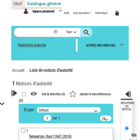
Panneau de gestion des cookies
Espace personnel
Aide
Une question ?
Historique
Tout
Recherche avancée
AUTRES RECHERCHES
Accueil
Liste de notices d’autorité
1
Notices d'autorité
Voir la sélection (
0
)
Ajouter à mes références
(
0
)
VOTRE RECHERCHE
RÉCUPÉRER
LES
Tri par :
Défaut
NOTICES
Recherche avancée dans les
sur 1
notices d’autorité
20
résultats/page
Œuvres liées à l'auteur :
1
Temperton, Rod (1947-2016)
Ma
Temperton, Rod (1947-2016)