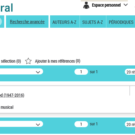
Espace personnel
Recherche avancée
AUTEURS A-Z
SUJETS A-Z
PÉRIODIQUES
(
0
)
 sélection (
0
)
Ajouter à mes références
sur 1
20 r
od (1947-2016)
e musical
sur 1
20 r