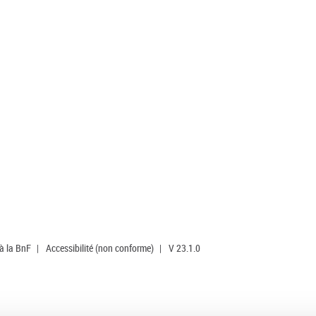
 à la BnF
|
Accessibilité (non conforme)
|
V 23.1.0