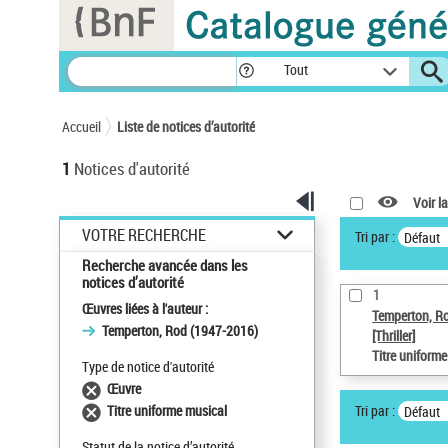
Panneau de gestion des cookies
Tout
Accueil
Liste de notices d’autorité
1
Notices d'autorité
Voir la
VOTRE RECHERCHE
Tri par :
Défaut
Recherche avancée dans les
notices d’autorité
1
Œuvres liées à l'auteur :
Temperton, R
Temperton, Rod (1947-2016)
[Thriller]
Titre uniform
Type de notice d'autorité
Œuvre
Tri par :
Titre uniforme musical
Défaut
Statut de la notice d’autorité