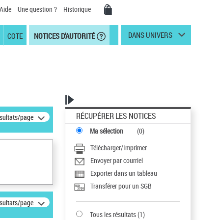
Aide
Une question ?
Historique
DANS UNIVERS
COTE
NOTICES D'AUTORITÉ
RÉCUPÉRER LES NOTICES
ésultats/page
Ma sélection
(
0
)
Télécharger/Imprimer
Envoyer par courriel
Exporter dans un tableau
Transférer pour un SGB
ésultats/page
Tous les résultats
(
1
)