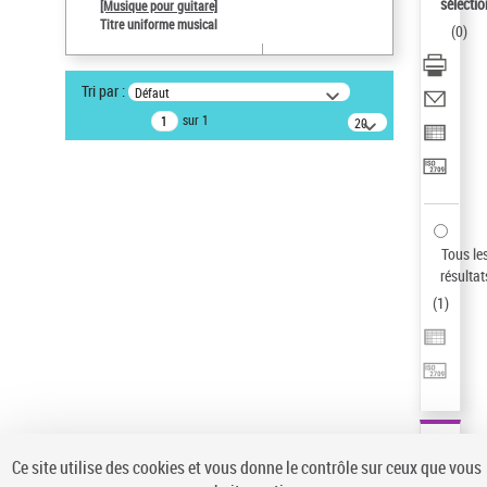
sélectio
[Musique pour guitare]
Type de notice d'autorité
Titre uniforme musical
(
0
)
Œuvre
Titre uniforme musical
Tri par :
Défaut
Pays
sur 1
20
ne s'applique pas
résultats/page
Sauvegarder votre recherche
AFFINER
Type de notice d'autorité
Tous le
Œuvre
(1)
résultat
Titre uniforme musical
(1)
(
1
)
Statut de la notice d’autorité
Pays
Auteur d’œuvre
Ce site utilise des cookies et vous donne le contrôle sur ceux que vous