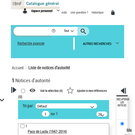
Panneau de gestion des cookies
Espace personnel
Aide
Une question ?
Historique
Tout
Recherche avancée
AUTRES RECHERCHES
Accueil
Liste de notices d’autorité
1
Notices d'autorité
Voir la sélection (
0
)
Ajouter à mes références
(
0
)
VOTRE RECHERCHE
RÉCUPÉRER
LES
Tri par :
Défaut
NOTICES
Recherche avancée dans les
sur 1
notices d’autorité
20
résultats/page
Œuvres liées à l'auteur :
1
Paco de Lucía (1947-2014)
Ma
Paco de Lucía (1947-2014)