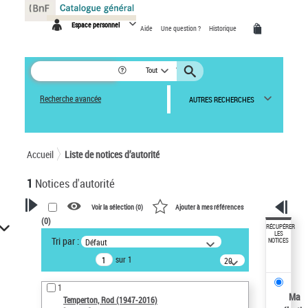
Panneau de gestion des cookies
Espace personnel
Aide
Une question ?
Historique
Tout
Recherche avancée
AUTRES RECHERCHES
Accueil
Liste de notices d’autorité
1
Notices d'autorité
Voir la sélection (
0
)
Ajouter à mes références
(
0
)
VOTRE RECHERCHE
RÉCUPÉRER
LES
Tri par :
Défaut
NOTICES
Recherche avancée dans les
sur 1
notices d’autorité
20
résultats/page
Œuvres liées à l'auteur :
1
Temperton, Rod (1947-2016)
Ma
Temperton, Rod (1947-2016)