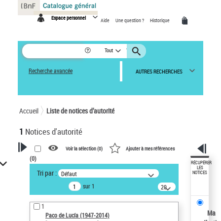
Panneau de gestion des cookies
Espace personnel
Aide
Une question ?
Historique
Tout
Recherche avancée
AUTRES RECHERCHES
Accueil
Liste de notices d’autorité
1
Notices d'autorité
Voir la sélection (
0
)
Ajouter à mes références
(
0
)
VOTRE RECHERCHE
RÉCUPÉRER
LES
Tri par :
Défaut
NOTICES
Recherche avancée dans les
sur 1
notices d’autorité
20
résultats/page
Œuvres liées à l'auteur :
1
Paco de Lucía (1947-2014)
Ma
Paco de Lucía (1947-2014)