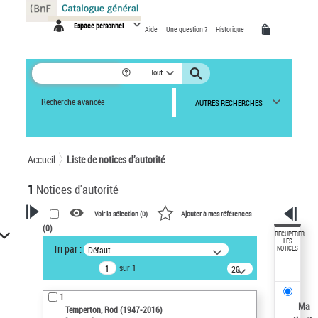
Panneau de gestion des cookies
Espace personnel
Aide
Une question ?
Historique
Tout
Recherche avancée
AUTRES RECHERCHES
Accueil
Liste de notices d’autorité
1
Notices d'autorité
Voir la sélection (
0
)
Ajouter à mes références
(
0
)
VOTRE RECHERCHE
RÉCUPÉRER
LES
Tri par :
Défaut
NOTICES
Recherche avancée dans les
sur 1
notices d’autorité
20
résultats/page
Œuvres liées à l'auteur :
1
Temperton, Rod (1947-2016)
Ma
Temperton, Rod (1947-2016)