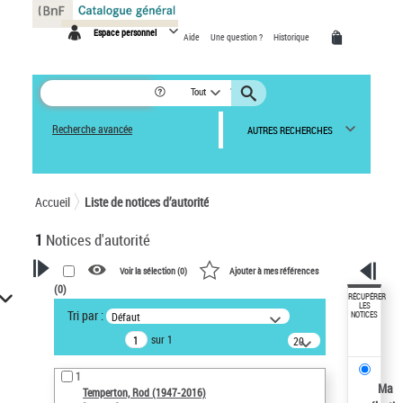
Panneau de gestion des cookies
Espace personnel
Aide
Une question ?
Historique
Tout
Recherche avancée
AUTRES RECHERCHES
Accueil
Liste de notices d’autorité
1
Notices d'autorité
Voir la sélection (
0
)
Ajouter à mes références
(
0
)
VOTRE RECHERCHE
RÉCUPÉRER
LES
Tri par :
Défaut
NOTICES
Recherche avancée dans les
sur 1
notices d’autorité
20
résultats/page
Œuvres liées à l'auteur :
1
Temperton, Rod (1947-2016)
Ma
Temperton, Rod (1947-2016)