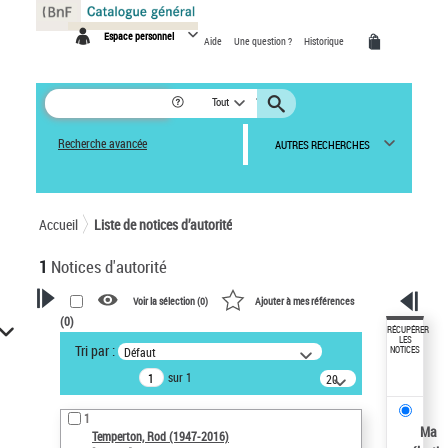
Panneau de gestion des cookies
Espace personnel
Aide
Une question ?
Historique
Tout
Recherche avancée
AUTRES RECHERCHES
Accueil
Liste de notices d’autorité
1
Notices d'autorité
Voir la sélection (
0
)
Ajouter à mes références
(
0
)
VOTRE RECHERCHE
RÉCUPÉRER
LES
Tri par :
Défaut
NOTICES
Recherche avancée dans les
sur 1
notices d’autorité
20
résultats/page
Œuvres liées à l'auteur :
1
Temperton, Rod (1947-2016)
Ma
Temperton, Rod (1947-2016)