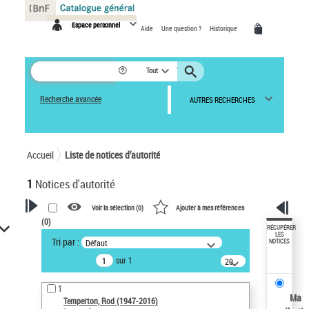
Panneau de gestion des cookies
Espace personnel
Aide
Une question ?
Historique
Tout
Recherche avancée
AUTRES RECHERCHES
Accueil
Liste de notices d’autorité
1
Notices d'autorité
Voir la sélection (
0
)
Ajouter à mes références
(
0
)
VOTRE RECHERCHE
RÉCUPÉRER
LES
Tri par :
Défaut
NOTICES
Recherche avancée dans les
sur 1
notices d’autorité
20
résultats/page
Œuvres liées à l'auteur :
1
Temperton, Rod (1947-2016)
Ma
Temperton, Rod (1947-2016)