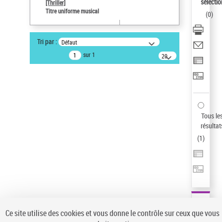
Sauvegarder votre recherche
sélectio
[Thriller]
Titre uniforme musical
(
0
)
AFFINER
Type de notice d'autorité
Tri par :
Défaut
Œuvre
(1)
sur 1
20
résultats/page
Titre uniforme musical
(1)
Statut de la notice d’autorité
Pays
Auteur d’œuvre
Tous le
résultat
(
1
)
Ce site utilise des cookies et vous donne le contrôle sur ceux que vous