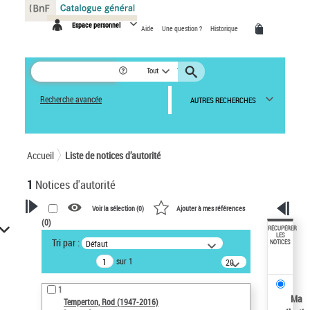
Panneau de gestion des cookies
Espace personnel
Aide
Une question ?
Historique
Tout
Recherche avancée
AUTRES RECHERCHES
Accueil
Liste de notices d’autorité
1
Notices d'autorité
Voir la sélection (
0
)
Ajouter à mes références
(
0
)
VOTRE RECHERCHE
RÉCUPÉRER
LES
Tri par :
Défaut
NOTICES
Recherche avancée dans les
sur 1
notices d’autorité
20
résultats/page
Œuvres liées à l'auteur :
1
Temperton, Rod (1947-2016)
Ma
Temperton, Rod (1947-2016)