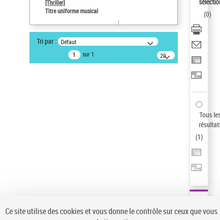
sélectio
[Thriller]
Auteur d’œuvre
Titre uniforme musical
(
0
)
Temperton, Rod (1947-2016)
Type de notice d'autorité
Tri par :
Défaut
Œuvre
sur 1
20
résultats/page
Statut de la notice d’autorité
Notice élémentaire
Sauvegarder votre recherche
AFFINER
Tous le
Type de notice d'autorité
résultat
(
1
)
Œuvre
(1)
Titre uniforme musical
(1)
Statut de la notice d’autorité
Pays
Auteur d’œuvre
Ce site utilise des cookies et vous donne le contrôle sur ceux que vous