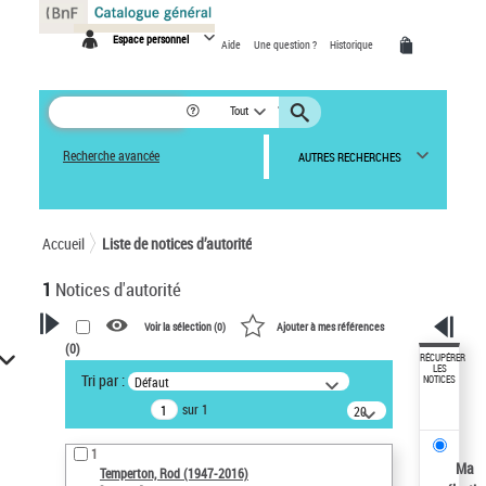
Panneau de gestion des cookies
Espace personnel
Aide
Une question ?
Historique
Tout
Recherche avancée
AUTRES RECHERCHES
Accueil
Liste de notices d’autorité
1
Notices d'autorité
Voir la sélection (
0
)
Ajouter à mes références
(
0
)
VOTRE RECHERCHE
RÉCUPÉRER
LES
Tri par :
Défaut
NOTICES
Recherche avancée dans les
sur 1
notices d’autorité
20
résultats/page
Œuvres liées à l'auteur :
1
Temperton, Rod (1947-2016)
Ma
Temperton, Rod (1947-2016)