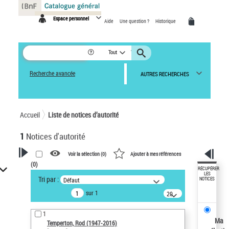
Panneau de gestion des cookies
Espace personnel
Aide
Une question ?
Historique
Tout
Recherche avancée
AUTRES RECHERCHES
Accueil
Liste de notices d’autorité
1
Notices d'autorité
Voir la sélection (
0
)
Ajouter à mes références
(
0
)
VOTRE RECHERCHE
RÉCUPÉRER
LES
Tri par :
Défaut
NOTICES
Recherche avancée dans les
sur 1
notices d’autorité
20
résultats/page
Œuvres liées à l'auteur :
1
Temperton, Rod (1947-2016)
Ma
Temperton, Rod (1947-2016)