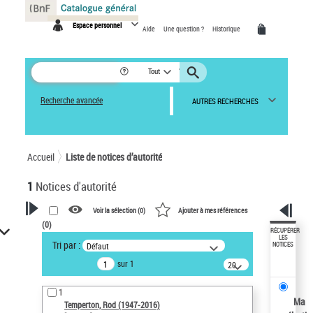
Panneau de gestion des cookies
Espace personnel
Aide
Une question ?
Historique
Tout
Recherche avancée
AUTRES RECHERCHES
Accueil
Liste de notices d’autorité
1
Notices d'autorité
Voir la sélection (
0
)
Ajouter à mes références
(
0
)
VOTRE RECHERCHE
RÉCUPÉRER
LES
Tri par :
Défaut
NOTICES
Recherche avancée dans les
sur 1
notices d’autorité
20
résultats/page
Œuvres liées à l'auteur :
1
Temperton, Rod (1947-2016)
Ma
Temperton, Rod (1947-2016)