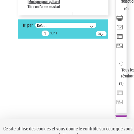
sélectio
[Musique pour guitare]
Auteur d’œuvre
Titre uniforme musical
(
0
)
Paco de Lucía (1947-2014)
Pays
Tri par :
Défaut
ne s'applique pas
sur 1
20
résultats/page
Type de notice d'autorité
Titre uniforme musical
Sauvegarder votre recherche
AFFINER
Tous le
Type de notice d'autorité
résultat
(
1
)
Œuvre
(1)
Titre uniforme musical
(1)
Statut de la notice d’autorité
Pays
Auteur d’œuvre
Ce site utilise des cookies et vous donne le contrôle sur ceux que vous