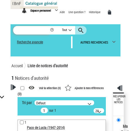
Panneau de gestion des cookies
Espace personnel
Aide
Une question ?
Historique
Tout
Recherche avancée
AUTRES RECHERCHES
Accueil
Liste de notices d’autorité
1
Notices d'autorité
Voir la sélection (
0
)
Ajouter à mes références
(
0
)
VOTRE RECHERCHE
RÉCUPÉRER
LES
Tri par :
Défaut
NOTICES
Recherche avancée dans les
sur 1
notices d’autorité
20
résultats/page
Œuvres liées à l'auteur :
1
Paco de Lucía (1947-2014)
Ma
Paco de Lucía (1947-2014)