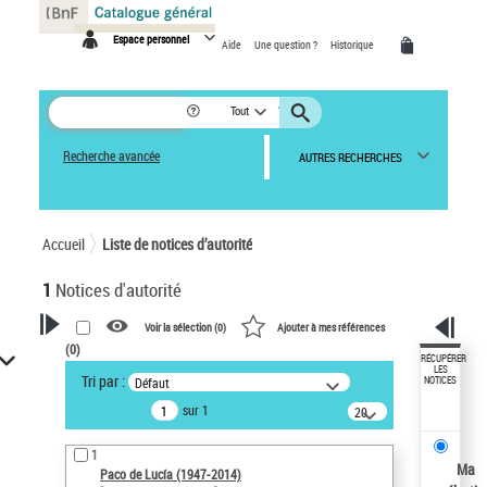
Panneau de gestion des cookies
Espace personnel
Aide
Une question ?
Historique
Tout
Recherche avancée
AUTRES RECHERCHES
Accueil
Liste de notices d’autorité
1
Notices d'autorité
Voir la sélection (
0
)
Ajouter à mes références
(
0
)
VOTRE RECHERCHE
RÉCUPÉRER
LES
Tri par :
Défaut
NOTICES
Recherche avancée dans les
sur 1
notices d’autorité
20
résultats/page
Œuvres liées à l'auteur :
1
Paco de Lucía (1947-2014)
Ma
Paco de Lucía (1947-2014)