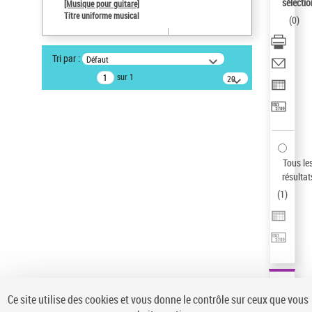
sélectio
[Musique pour guitare]
Auteur d’œuvre
Titre uniforme musical
(
0
)
Paco de Lucía (1947-2014)
Pays
Tri par :
Défaut
ne s'applique pas
sur 1
20
résultats/page
Type de notice d'autorité
Titre uniforme musical
Sauvegarder votre recherche
AFFINER
Tous le
Type de notice d'autorité
résultat
(
1
)
Œuvre
(1)
Titre uniforme musical
(1)
Statut de la notice d’autorité
Pays
Auteur d’œuvre
Ce site utilise des cookies et vous donne le contrôle sur ceux que vous