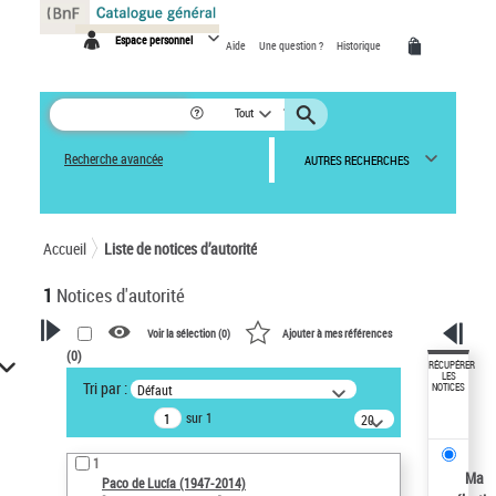
Panneau de gestion des cookies
Espace personnel
Aide
Une question ?
Historique
Tout
Recherche avancée
AUTRES RECHERCHES
Accueil
Liste de notices d’autorité
1
Notices d'autorité
Voir la sélection (
0
)
Ajouter à mes références
(
0
)
VOTRE RECHERCHE
RÉCUPÉRER
LES
Tri par :
Défaut
NOTICES
Recherche avancée dans les
sur 1
notices d’autorité
20
résultats/page
Œuvres liées à l'auteur :
1
Paco de Lucía (1947-2014)
Ma
Paco de Lucía (1947-2014)