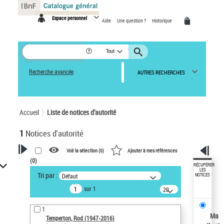
Panneau de gestion des cookies
Espace personnel
Aide
Une question ?
Historique
Tout
Recherche avancée
AUTRES RECHERCHES
Accueil
Liste de notices d’autorité
1
Notices d'autorité
Voir la sélection (
0
)
Ajouter à mes références
(
0
)
VOTRE RECHERCHE
RÉCUPÉRER
LES
Tri par :
Défaut
NOTICES
Recherche avancée dans les
sur 1
notices d’autorité
20
résultats/page
Œuvres liées à l'auteur :
1
Temperton, Rod (1947-2016)
Ma
Temperton, Rod (1947-2016)