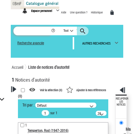
Panneau de gestion des cookies
Espace personnel
Aide
Une question ?
Historique
Tout
Recherche avancée
AUTRES RECHERCHES
Accueil
Liste de notices d’autorité
1
Notices d'autorité
Voir la sélection (
0
)
Ajouter à mes références
(
0
)
VOTRE RECHERCHE
RÉCUPÉRER
LES
Tri par :
Défaut
NOTICES
Recherche avancée dans les
sur 1
notices d’autorité
20
résultats/page
Œuvres liées à l'auteur :
1
Temperton, Rod (1947-2016)
Ma
Temperton, Rod (1947-2016)