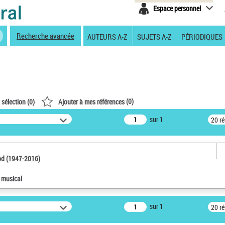
Espace personnel
Recherche avancée
AUTEURS A-Z
SUJETS A-Z
PÉRIODIQUES
(
0
)
 sélection (
0
)
Ajouter à mes références
sur 1
20 r
od (1947-2016)
e musical
sur 1
20 r