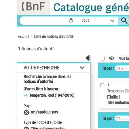
Panneau de gestion des cookies
Tout
Accueil
Liste de notices d’autorité
1
Notices d'autorité
Voir la
VOTRE RECHERCHE
Tri par :
Défaut
Recherche avancée dans les
notices d’autorité
1
Œuvres liées à l'auteur :
Temperton, R
Temperton, Rod (1947-2016)
[Thriller]
Titre uniform
Pays
ne s'applique pas
Tri par :
Défaut
Type de notice d'autorité
Titre uniforme musical