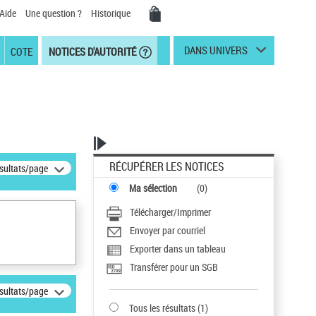
Aide
Une question ?
Historique
DANS UNIVERS
COTE
NOTICES D'AUTORITÉ
RÉCUPÉRER LES NOTICES
ésultats/page
Ma sélection
(
0
)
Télécharger/Imprimer
Envoyer par courriel
Exporter dans un tableau
Transférer pour un SGB
ésultats/page
Tous les résultats
(
1
)