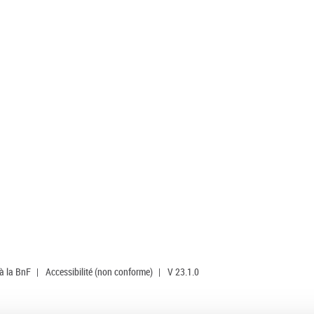
 à la BnF
|
Accessibilité (non conforme)
|
V 23.1.0