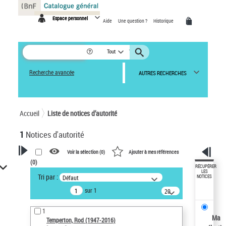
Panneau de gestion des cookies
Espace personnel
Aide
Une question ?
Historique
Tout
Recherche avancée
AUTRES RECHERCHES
Accueil
Liste de notices d’autorité
1
Notices d'autorité
Voir la sélection (
0
)
Ajouter à mes références
(
0
)
VOTRE RECHERCHE
RÉCUPÉRER
LES
Tri par :
Défaut
NOTICES
Recherche avancée dans les
sur 1
notices d’autorité
20
résultats/page
Œuvres liées à l'auteur :
1
Temperton, Rod (1947-2016)
Ma
Temperton, Rod (1947-2016)