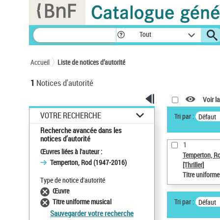
Panneau de gestion des cookies
Tout
Accueil
Liste de notices d’autorité
1
Notices d'autorité
Voir la
VOTRE RECHERCHE
Tri par :
Défaut
Recherche avancée dans les
notices d’autorité
1
Œuvres liées à l'auteur :
Temperton, R
Temperton, Rod (1947-2016)
[Thriller]
Titre uniform
Type de notice d'autorité
Œuvre
Tri par :
Titre uniforme musical
Défaut
Sauvegarder votre recherche