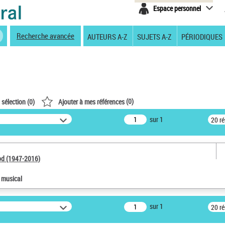
Espace personnel
Recherche avancée
AUTEURS A-Z
SUJETS A-Z
PÉRIODIQUES
(
0
)
 sélection (
0
)
Ajouter à mes références
sur 1
20 r
od (1947-2016)
e musical
sur 1
20 r