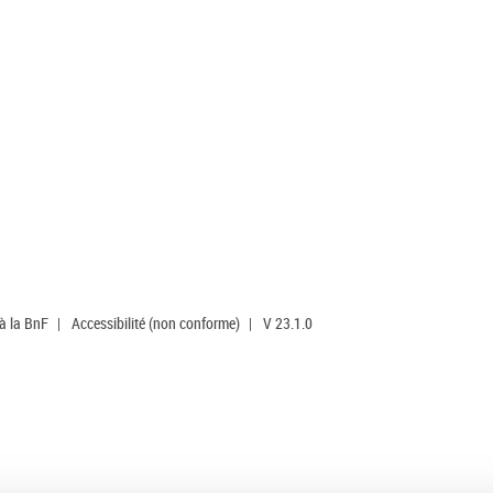
 à la BnF
|
Accessibilité (non conforme)
|
V 23.1.0