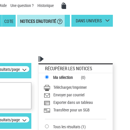
Aide
Une question ?
Historique
DANS UNIVERS
COTE
NOTICES D'AUTORITÉ
RÉCUPÉRER LES NOTICES
ésultats/page
Ma sélection
(
0
)
Télécharger/Imprimer
Envoyer par courriel
Exporter dans un tableau
Transférer pour un SGB
ésultats/page
Tous les résultats
(
1
)