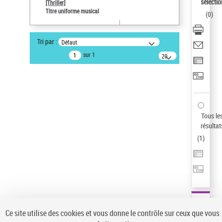
sélectio
[Thriller]
Auteur d’œuvre
Titre uniforme musical
(
0
)
Temperton, Rod (1947-2016)
Statut de la notice d’autorité
Tri par :
Défaut
Notice élémentaire
sur 1
20
résultats/page
Type de notice d'autorité
Titre uniforme musical
Œuvre
Sauvegarder votre recherche
Tous le
AFFINER
résultat
Type de notice d'autorité
(
1
)
Œuvre
(1)
Titre uniforme musical
(1)
Statut de la notice d’autorité
Pays
Auteur d’œuvre
Ce site utilise des cookies et vous donne le contrôle sur ceux que vous