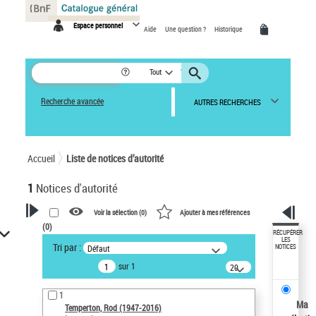
Panneau de gestion des cookies
Espace personnel
Aide
Une question ?
Historique
Tout
Recherche avancée
AUTRES RECHERCHES
Accueil
Liste de notices d’autorité
1
Notices d'autorité
Voir la sélection (
0
)
Ajouter à mes références
(
0
)
VOTRE RECHERCHE
RÉCUPÉRER
LES
Tri par :
Défaut
NOTICES
Recherche avancée dans les
sur 1
notices d’autorité
20
résultats/page
Œuvres liées à l'auteur :
1
Temperton, Rod (1947-2016)
Ma
Temperton, Rod (1947-2016)