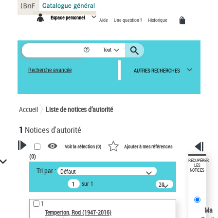
Panneau de gestion des cookies
Espace personnel
Aide
Une question ?
Historique
Tout
Recherche avancée
AUTRES RECHERCHES
Accueil
Liste de notices d’autorité
1
Notices d'autorité
Voir la sélection (
0
)
Ajouter à mes références
(
0
)
VOTRE RECHERCHE
RÉCUPÉRER
LES
Tri par :
Défaut
NOTICES
Recherche avancée dans les
sur 1
notices d’autorité
20
résultats/page
Œuvres liées à l'auteur :
1
Temperton, Rod (1947-2016)
Ma
Temperton, Rod (1947-2016)