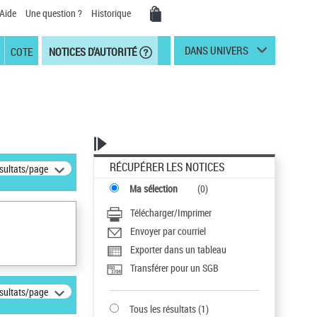
Aide
Une question ?
Historique
DANS UNIVERS
COTE
NOTICES D'AUTORITÉ
RÉCUPÉRER LES NOTICES
ésultats/page
Ma sélection
(
0
)
Télécharger/Imprimer
Envoyer par courriel
Exporter dans un tableau
Transférer pour un SGB
ésultats/page
Tous les résultats
(
1
)