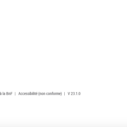
 à la BnF
|
Accessibilité (non conforme)
|
V 23.1.0