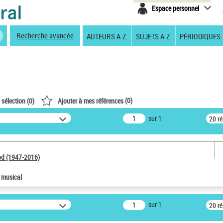
Espace personnel
Recherche avancée
AUTEURS A-Z
SUJETS A-Z
PÉRIODIQUES
(
0
)
 sélection (
0
)
Ajouter à mes références
sur 1
20 r
od (1947-2016)
e musical
sur 1
20 r