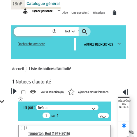
Panneau de gestion des cookies
Espace personnel
Aide
Une question ?
Historique
Tout
Recherche avancée
AUTRES RECHERCHES
Accueil
Liste de notices d’autorité
1
Notices d'autorité
Voir la sélection (
0
)
Ajouter à mes références
(
0
)
VOTRE RECHERCHE
RÉCUPÉRER
LES
Tri par :
Défaut
NOTICES
Recherche avancée dans les
sur 1
notices d’autorité
20
résultats/page
Œuvres liées à l'auteur :
1
Temperton, Rod (1947-2016)
Ma
Temperton, Rod (1947-2016)