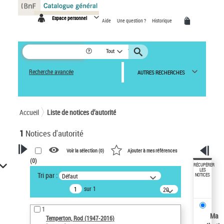
Panneau de gestion des cookies
Espace personnel
Aide
Une question ?
Historique
Tout
Recherche avancée
AUTRES RECHERCHES
Accueil
Liste de notices d’autorité
1
Notices d'autorité
Voir la sélection (
0
)
Ajouter à mes références
(
0
)
VOTRE RECHERCHE
RÉCUPÉRER
LES
Tri par :
Défaut
NOTICES
Recherche avancée dans les
sur 1
notices d’autorité
20
résultats/page
Œuvres liées à l'auteur :
1
Temperton, Rod (1947-2016)
Ma
Temperton, Rod (1947-2016)