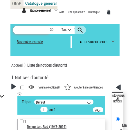
Panneau de gestion des cookies
Espace personnel
Aide
Une question ?
Historique
Tout
Recherche avancée
AUTRES RECHERCHES
Accueil
Liste de notices d’autorité
1
Notices d'autorité
Voir la sélection (
0
)
Ajouter à mes références
(
0
)
VOTRE RECHERCHE
RÉCUPÉRER
LES
Tri par :
Défaut
NOTICES
Recherche avancée dans les
sur 1
notices d’autorité
20
résultats/page
Œuvres liées à l'auteur :
1
Temperton, Rod (1947-2016)
Ma
Temperton, Rod (1947-2016)