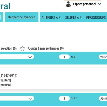
Espace personnel
Recherche avancée
AUTEURS A-Z
SUJETS A-Z
PÉRIODIQUES
(
0
)
 sélection (
0
)
Ajouter à mes références
sur 1
20 r
a (1947-2014)
 guitare]
e musical
sur 1
20 r