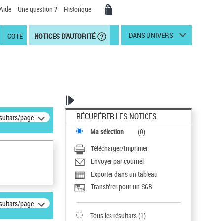
Aide
Une question ?
Historique
DANS UNIVERS
COTE
NOTICES D'AUTORITÉ
RÉCUPÉRER LES NOTICES
ésultats/page
Ma sélection
(
0
)
Télécharger/Imprimer
Envoyer par courriel
Exporter dans un tableau
Transférer pour un SGB
ésultats/page
Tous les résultats
(
1
)