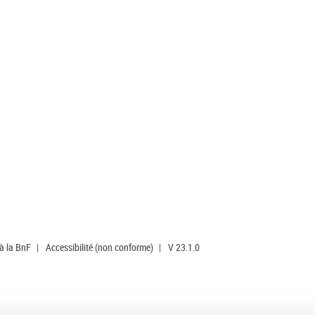
 à la BnF
|
Accessibilité (non conforme)
|
V 23.1.0