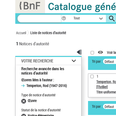
Panneau de gestion des cookies
Tout
Accueil
Liste de notices d’autorité
1
Notices d'autorité
Voir la
VOTRE RECHERCHE
Tri par :
Défaut
Recherche avancée dans les
notices d’autorité
1
Œuvres liées à l'auteur :
Temperton, R
Temperton, Rod (1947-2016)
[Thriller]
Titre uniform
Type de notice d'autorité
Œuvre
Tri par :
Défaut
Statut de la notice d’autorité
Notice élémentaire