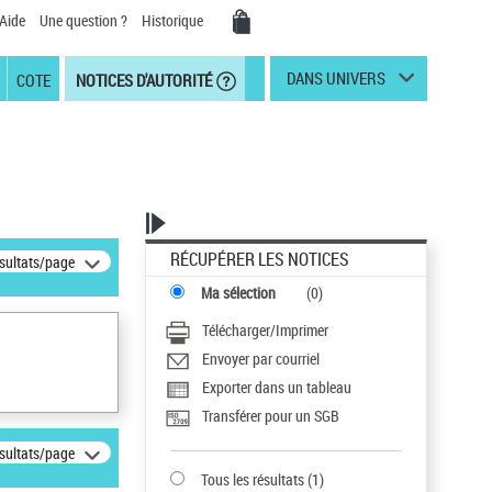
Aide
Une question ?
Historique
DANS UNIVERS
COTE
NOTICES D'AUTORITÉ
RÉCUPÉRER LES NOTICES
ésultats/page
Ma sélection
(
0
)
Télécharger/Imprimer
Envoyer par courriel
Exporter dans un tableau
Transférer pour un SGB
ésultats/page
Tous les résultats
(
1
)