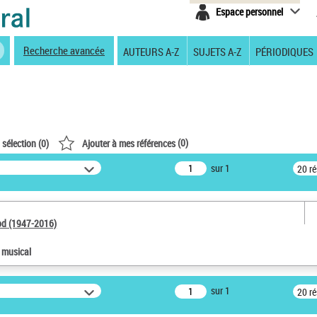
Espace personnel
Recherche avancée
AUTEURS A-Z
SUJETS A-Z
PÉRIODIQUES
(
0
)
 sélection (
0
)
Ajouter à mes références
sur 1
20 r
od (1947-2016)
e musical
sur 1
20 r