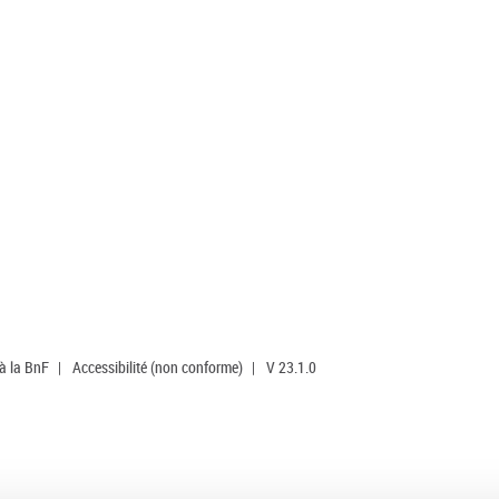
 à la BnF
|
Accessibilité (non conforme)
|
V 23.1.0