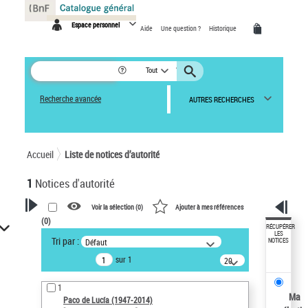
Panneau de gestion des cookies
Espace personnel
Aide
Une question ?
Historique
Tout
Recherche avancée
AUTRES RECHERCHES
Accueil
Liste de notices d’autorité
1
Notices d'autorité
Voir la sélection (
0
)
Ajouter à mes références
(
0
)
VOTRE RECHERCHE
RÉCUPÉRER
LES
Tri par :
Défaut
NOTICES
Recherche avancée dans les
sur 1
notices d’autorité
20
résultats/page
Œuvres liées à l'auteur :
1
Paco de Lucía (1947-2014)
Ma
Paco de Lucía (1947-2014)