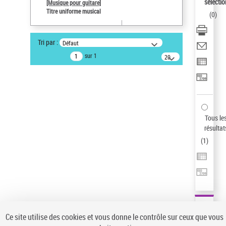
sélectio
[Musique pour guitare]
Type de notice d'autorité
Titre uniforme musical
(
0
)
Œuvre
Pays
Tri par :
Défaut
ne s'applique pas
sur 1
20
Sauvegarder votre recherche
résultats/page
AFFINER
Type de notice d'autorité
Œuvre
(1)
Tous le
Titre uniforme musical
(1)
résultat
(
1
)
Statut de la notice d’autorité
Pays
Auteur d’œuvre
Ce site utilise des cookies et vous donne le contrôle sur ceux que vous